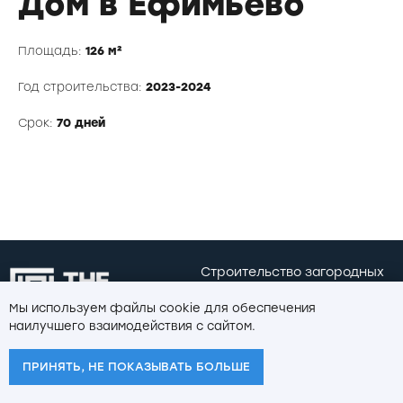
Дом в Ефимьево
Площадь:
126 м²
Строительство загородных
Год строительства:
2023-2024
домов и коттеджей под ключ
в Нижнем Новгороде
Срок:
70 дней
Политика
Copyright 2024
конфиденциальности
Все права защищены
Мы используем файлы cookie для обеспечения
наилучшего взаимодействия с сайтом.
ПРИНЯТЬ, НЕ ПОКАЗЫВАТЬ БОЛЬШЕ